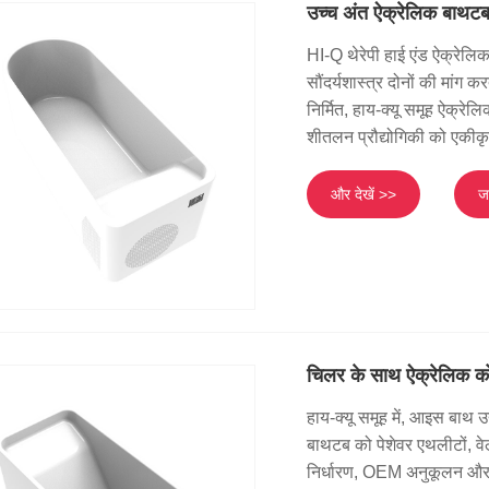
उच्च अंत ऐक्रेलिक बाथट
HI-Q थेरेपी हाई एंड ऐक्रेलि
सौंदर्यशास्त्र दोनों की मांग 
निर्मित, हाय-क्यू समूह ऐक्र
शीतलन प्रौद्योगिकी को एकीक
और देखें >>
जा
चिलर के साथ ऐक्रेलिक क
हाय-क्यू समूह में, आइस बाथ उ
बाथटब को पेशेवर एथलीटों, वे
निर्धारण, OEM अनुकूलन और प