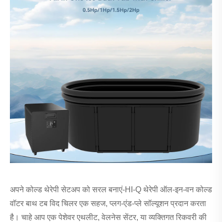
अपने कोल्ड थेरेपी सेटअप को सरल बनाएं-HI-Q थेरेपी ऑल-इन-वन कोल्ड
वॉटर बाथ टब विद चिलर एक सहज, प्लग-एंड-प्ले सॉल्यूशन प्रदान करता
है। चाहे आप एक पेशेवर एथलीट, वेलनेस सेंटर, या व्यक्तिगत रिकवरी की