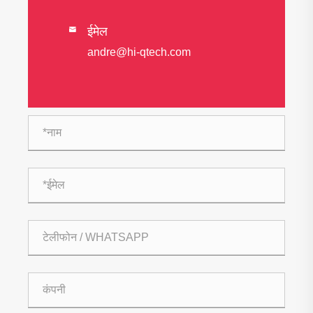
ईमेल

andre@hi-qtech.com