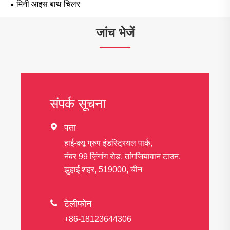
मिनी आइस बाथ चिलर
जांच भेजें
संपर्क सूचना

पता
हाई-क्यू ग्रुप इंडस्ट्रियल पार्क,
नंबर 99 ज़िंगांग रोड, तांगजियावान टाउन,
झुहाई शहर, 519000, चीन

टेलीफोन
+86-18123644306