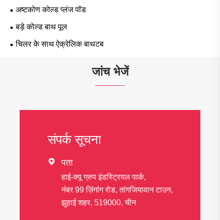
अष्टकोण कोल्ड प्लंज पॉड
बड़े कोल्ड बाथ पूल
चिलर के साथ ऐक्रेलिक बाथटब
जांच भेजें
संपर्क सूचना

पता
हाई-क्यू ग्रुप इंडस्ट्रियल पार्क,
नंबर 99 ज़िंगांग रोड, तांगजियावान टाउन,
झुहाई शहर, 519000, चीन