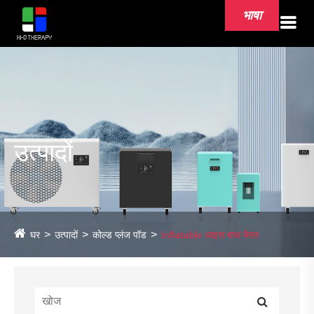
भाषा
उत्पादों
घर
उत्पादों
कोल्ड प्लंज पॉड
Inflatable आइस बाथ बैरल