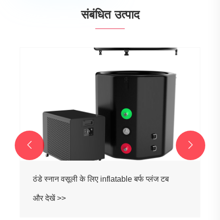
संबंधित उत्पाद


बर्फ के स्नान चिलर के लिए फुलाया बर्फ डुबकी टब
वयस्क
और देखें >>