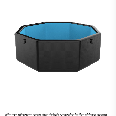
हॉट टैग: ऑक्टागन आइस पॉड पीवीसी आउटडोर के लिए पोर्टेबल फुलाया