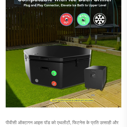
पीवीसी ऑक्टागन आइस पॉड को एथलीटों, फिटनेस के प्रति उत्साही और