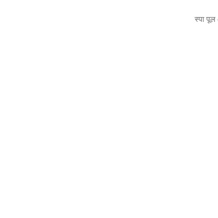
स्पा पू